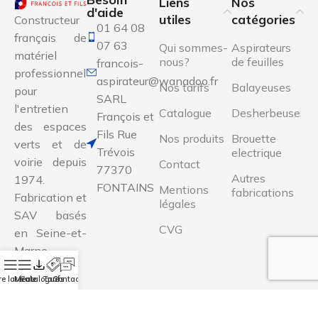
Liens
Nos
d'aide
utiles
catégories
Constructeur
01 64 08
français de
07 63
Qui sommes-
Aspirateurs
matériel
nous?
de feuilles
francois-
professionnel
aspirateur@wanadoo.fr
Nos tarifs
Balayeuses
pour
SARL
l'entretien
Catalogue
Desherbeuse
François et
des espaces
Fils Rue
Nos produits
Brouette
verts et de
Trévois
electrique
voirie depuis
Contact
77370
Autres
1974.
FONTAINS
Mentions
fabrications
Fabrication et
légales
SAV basés
CVG
en Seine-et-
Marne.
e latérale
Menu
Catalogue
Tarifs
Contact