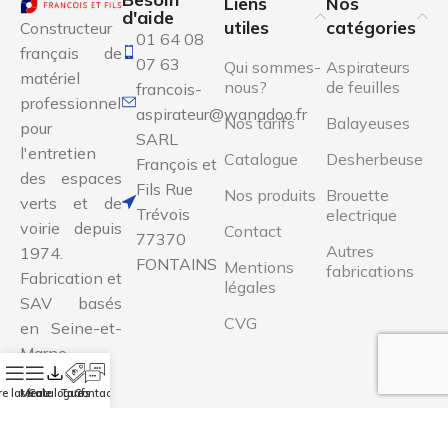
Liens
Nos
d'aide
utiles
catégories
Constructeur
01 64 08
français de
07 63
Qui sommes-
Aspirateurs
matériel
nous?
de feuilles
francois-
professionnel
aspirateur@wanadoo.fr
Nos tarifs
Balayeuses
pour
SARL
l'entretien
Catalogue
Desherbeuse
François et
des espaces
Fils Rue
Nos produits
Brouette
verts et de
Trévois
electrique
voirie depuis
Contact
77370
Autres
1974.
FONTAINS
Mentions
fabrications
Fabrication et
légales
SAV basés
CVG
en Seine-et-
Marne.
e latérale
Menu
Catalogue
Tarifs
Contact